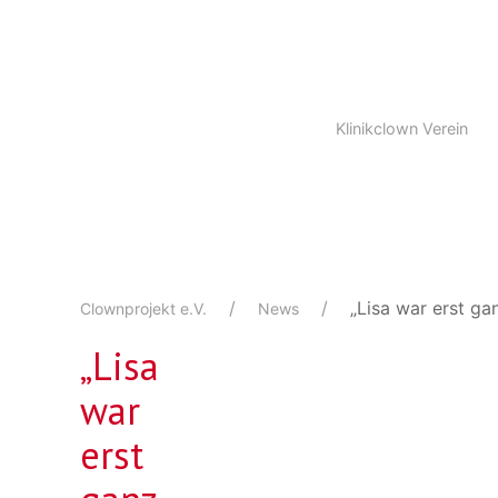
Klinikclown Verein
„Lisa war erst ga
Clownprojekt e.V.
News
„Lisa
war
erst