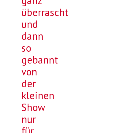
ganz
überrascht
und
dann
so
gebannt
von
der
kleinen
Show
nur
für