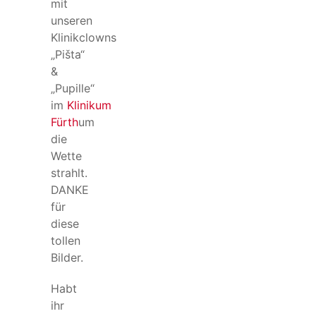
mit
unseren
Klinikclowns
„Pišta“
&
„Pupille“
im
Klinikum
Fürth
um
die
Wette
strahlt.
DANKE
für
diese
tollen
Bilder.
Habt
ihr