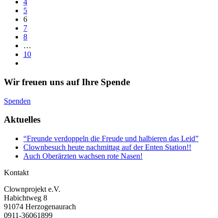
4
5
6
7
8
…
10
Wir freuen uns auf Ihre Spende
Spenden
Aktuelles
“Freunde verdoppeln die Freude und halbieren das Leid”
Clownbesuch heute nachmittag auf der Enten Station!!
Auch Oberärzten wachsen rote Nasen!
Kontakt
Clownprojekt e.V.
Habichtweg 8
91074 Herzogenaurach
0911-36061899